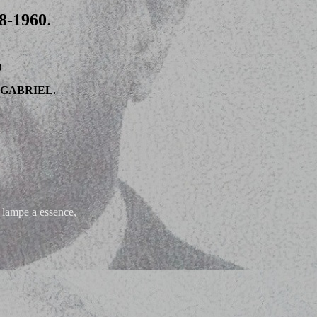
78-1960
.
)
e GABRIEL.
 lampe a essence,