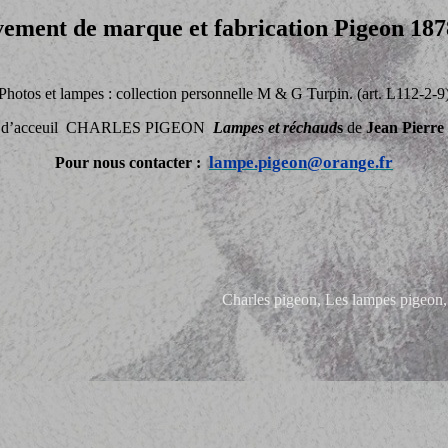
vement de marque et fabrication Pigeon 18
Photos et lampes : collection personnelle M & G Turpin. (art. L112-2-9
d’acceuil
CHARLES PIGEON
Lampes et réchaud
s
de
Jean Pierr
lampe.pigeon@orange.fr
Pour nous contacter :
Charles pigeon, Les lampes pigeon,